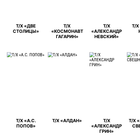
Т/Х «ДВЕ
Т/Х
Т/Х
Т/
СТОЛИЦЫ»
«КОСМОНАВТ
«АЛЕКСАНДР
ГАГАРИН»
НЕВСКИЙ»
Т/Х «А.С.
Т/Х «АЛДАН»
Т/Х
Т/Х 
ПОПОВ»
«АЛЕКСАНДР
СВ
ГРИН»