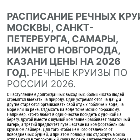
РАСПИСАНИЕ
РЕЧНЫХ
КРУ
МОСКВЫ, САНКТ-
ПЕТЕРБУРГА, САМАРЫ,
НИЖНЕГО НОВГОРОДА,
КАЗАНИ ЦЕНЫ НА 2026
ГОД.
РЕЧНЫЕ КРУИЗЫ ПО
РОССИИ 2026.
С наступлением долгожданных выходных, большинство людей
стремятся выехать на природу. Одни устремляются на дачу, а
другие стараются организовать свой отдых поближе к воде; на
море или на реке. Отдыхать на воде тоже можно по-разному.
Например, кто-то любит в одиночестве посидеть с удочкой на
берегу, другой вместе с шумной компанией разбивает палаточный
лагерь, а третий предпочтет путешествие на комфортабельном
круизном лайнере. Для того чтобы немного отвлечься от
повседневных будней, и при этом полноценно отдохнуть можно
отправиться в теплоходный круиз по реке. Путешествуя по реке на