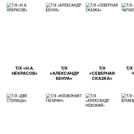
Т/Х «Н.А.
Т/Х
Т/Х
Т/Х
НЕКРАСОВ»
«АЛЕКСАНДР
«СЕВЕРНАЯ
БЕНУА»
СКАЗКА»