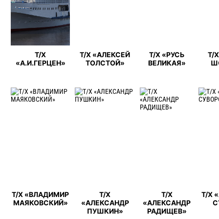
Т/Х
Т/Х «АЛЕКСЕЙ
Т/Х «РУСЬ
Т/
«А.И.ГЕРЦЕН»
ТОЛСТОЙ»
ВЕЛИКАЯ»
Ш
Т/Х «ВЛАДИМИР
Т/Х
Т/Х
Т/Х 
МАЯКОВСКИЙ»
«АЛЕКСАНДР
«АЛЕКСАНДР
С
ПУШКИН»
РАДИЩЕВ»