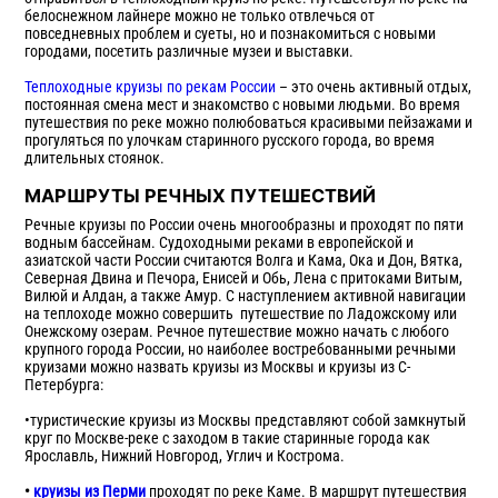
белоснежном лайнере можно не только отвлечься от
повседневных проблем и суеты, но и познакомиться с новыми
городами, посетить различные музеи и выставки.
Теплоходные круизы по рекам России
– это очень активный отдых,
постоянная смена мест и знакомство с новыми людьми. Во время
путешествия по реке можно полюбоваться красивыми пейзажами и
прогуляться по улочкам старинного русского города, во время
длительных стоянок.
МАРШРУТЫ РЕЧНЫХ ПУТЕШЕСТВИЙ
Речные круизы по России очень многообразны и проходят по пяти
водным бассейнам. Судоходными реками в европейской и
азиатской части России считаются Волга и Кама, Ока и Дон, Вятка,
Северная Двина и Печора, Енисей и Обь, Лена с притоками Витым,
Вилюй и Алдан, а также Амур. С наступлением активной навигации
на теплоходе можно совершить путешествие по Ладожскому или
Онежскому озерам. Речное путешествие можно начать с любого
крупного города России, но наиболее востребованными речными
круизами можно назвать круизы из Москвы и круизы из С-
Петербурга:
•туристические круизы из Москвы представляют собой замкнутый
круг по Москве-реке с заходом в такие старинные города как
Ярославль, Нижний Новгород, Углич и Кострома.
•
круизы из Перми
проходят по реке Каме. В маршрут путешествия