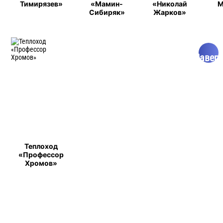
Тимирязев»
«Мамин-
«Николай
М
Сибиряк»
Жарков»
^
Навер
Теплоход
«Профессор
Хромов»