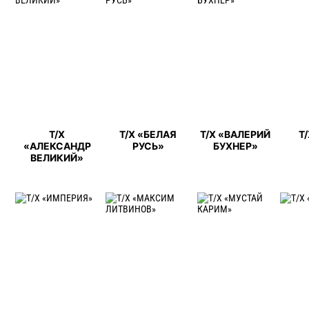
Т/Х
Т/Х «БЕЛАЯ
Т/Х «ВАЛЕРИЙ
Т
«АЛЕКСАНДР
РУСЬ»
БУХНЕР»
ВЕЛИКИЙ»