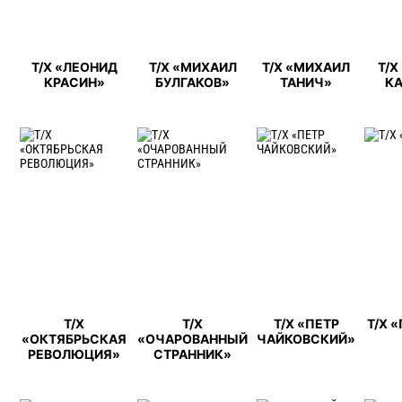
Т/Х «ЛЕОНИД
Т/Х «МИХАИЛ
Т/Х «МИХАИЛ
Т/Х
КРАСИН»
БУЛГАКОВ»
ТАНИЧ»
К
Т/Х
Т/Х
Т/Х «ПЕТР
Т/Х 
«ОКТЯБРЬСКАЯ
«ОЧАРОВАННЫЙ
ЧАЙКОВСКИЙ»
РЕВОЛЮЦИЯ»
СТРАННИК»