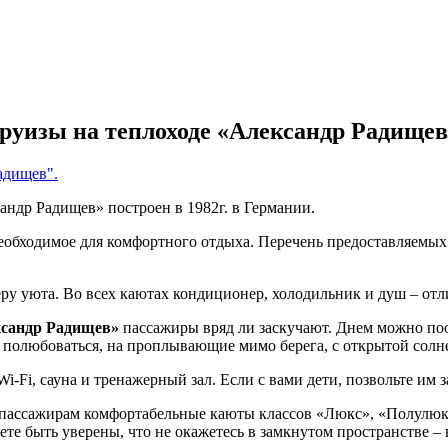
руизы на теплоходе «Александр Радищев
адищев".
Радищев» построен в 1982г. в Германии.
необходимое для комфортного отдыха. Перечень предоставляемых
та. Во всех каютах кондиционер, холодильник и душ – отличн
сандр Радищев»
пассажиры вряд ли заскучают. Днем можно пооб
 полюбоваться, на проплывающие мимо берега, с открытой солн
ауна и тренажерный зал. Если с вами дети, позвольте им зав
ирам комфортабельные каюты классов «Люкс», «Полулюкс А» 
те быть уверены, что не окажетесь в замкнутом пространстве – 