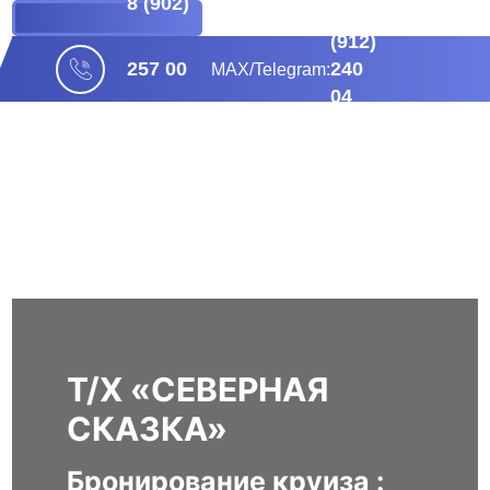
8 (902)
+ 7
БРОНИРОВАНИЕ
(912)
240
257 00
МАХ/Telegram:
04
38
04
Т/Х «СЕВЕРНАЯ
СКАЗКА»
Бронирование круиза :