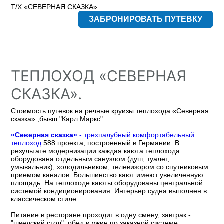
Т/Х «СЕВЕРНАЯ СКАЗКА»
ЗАБРОНИРОВАТЬ ПУТЕВКУ
ТЕПЛОХОД «СЕВЕРНАЯ
СКАЗКА».
Стоимость путевок на речные круизы теплохода «Северная
сказка» ,бывш."Карл Маркс"
«Северная сказка»
- трехпалубный комфортабельный
теплоход
588 проекта, построенный в Германии. В
результате модернизации каждая каюта теплохода
оборудована отдельным санузлом (душ, туалет,
умывальник), холодильником, телевизором со спутниковым
приемом каналов. Большинство кают имеют увеличенную
площадь. На теплоходе каюты оборудованы центральной
системой кондиционирования. Интерьер судна выполнен в
классическом стиле.
Питание в ресторане проходит в одну смену, завтрак -
"шведский стол", обед и ужин по заказной системе.