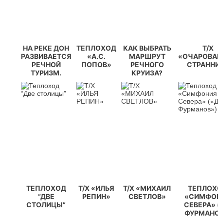
НА РЕКЕ ДОН
ТЕПЛОХОД
КАК ВЫБРАТЬ
Т/Х
РАЗВИВАЕТСЯ
«А.С.
МАРШРУТ
«ОЧАРОВА
РЕЧНОЙ
ПОПОВ»
РЕЧНОГО
СТРАНН
ТУРИЗМ.
КРУИЗА?
ТЕПЛОХОД
Т/Х «ИЛЬЯ
Т/Х «МИХАИЛ
ТЕПЛОХ
“ДВЕ
РЕПИН»
СВЕТЛОВ»
«СИМФО
СТОЛИЦЫ”
СЕВЕРА» 
ФУРМАНО