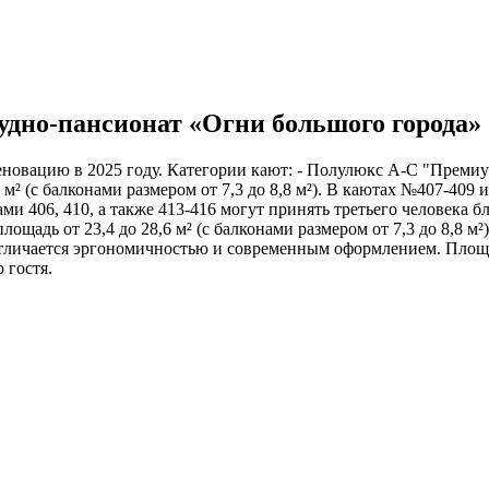
удно-пансионат «Огни большого города»
еновацию в 2025 году. Категории кают: - Полулюкс А-С "Преми
м² (с балконами размером от 7,3 до 8,8 м²). В каютах №407-40
ми 406, 410, а также 413-416 могут принять третьего человека 
адь от 23,4 до 28,6 м² (с балконами размером от 7,3 до 8,8 м
личается эргономичностью и современным оформлением. Площадь
 гостя.