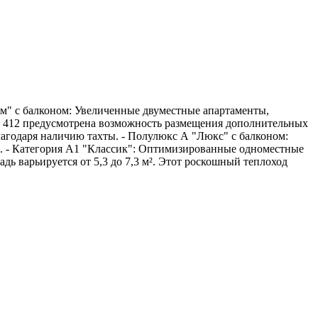
ум" с балконом: Увеличенные двуместные апартаменты,
9 и 412 предусмотрена возможность размещения дополнительных
благодаря наличию тахты. - Полулюкс А "Люкс" с балконом:
²). - Категория А1 "Классик": Оптимизированные одноместные
 варьируется от 5,3 до 7,3 м². Этот роскошный теплоход