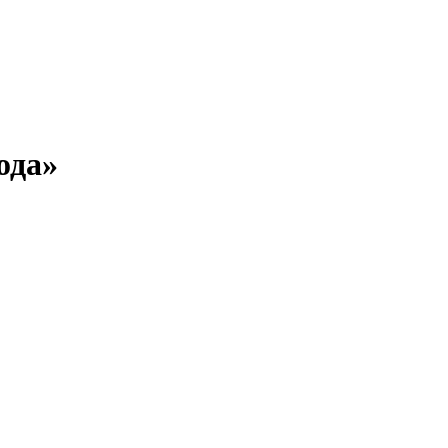
ода»
списание, цены на 2026 год