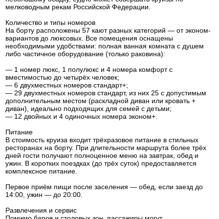
мелководным рекам Российской Федерации.
Количество и типы номеров
На борту расположены 57 кают разных категорий — от эконом-
вариантов до люксовых. Все помещения оснащены
необходимыми удобствами: полная ванная комната с душем
либо частичное оборудование (только раковина):
— 1 номер люкс, 1 полулюкс и 4 номера комфорт с
вместимостью до четырёх человек;
— 6 двухместных номеров стандарт+;
— 29 двухместных номеров стандарт, из них 25 с допустимым
дополнительным местом (раскладной диван или кровать +
диван), идеально подходящих для семей с детьми;
— 12 двойных и 4 одиночных номера эконом+.
Питание
В стоимость круиза входит трёхразовое питание в стильных
ресторанах на борту. При длительности маршрута более трёх
дней гости получают полноценное меню на завтрак, обед и
ужин. В коротких поездках (до трёх суток) предоставляется
комплексное питание.
Первое приём пищи после заселения — обед, если заезд до
14:00, ужин — до 20:00.
Развлечения и сервис
Помимо баров и столовых зон, пассажиры могут