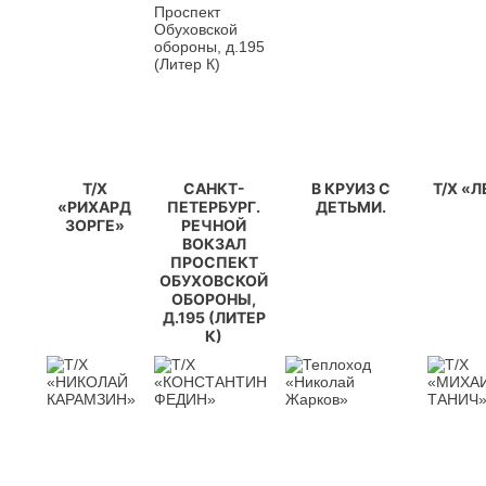
Т/Х
САНКТ-
В КРУИЗ С
Т/Х «
«РИХАРД
ПЕТЕРБУРГ.
ДЕТЬМИ.
ЗОРГЕ»
РЕЧНОЙ
ВОКЗАЛ
ПРОСПЕКТ
ОБУХОВСКОЙ
ОБОРОНЫ,
Д.195 (ЛИТЕР
К)