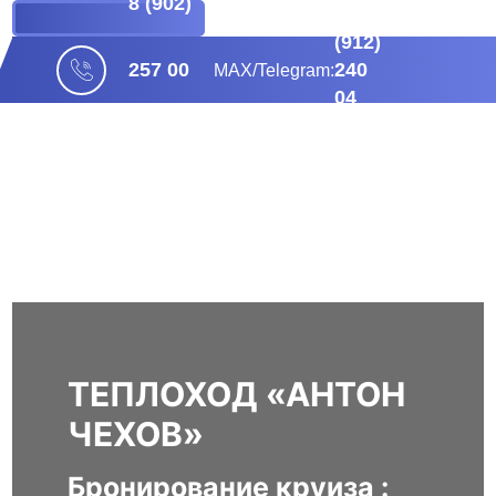
8 (902)
+ 7
БРОНИРОВАНИЕ
(912)
240
257 00
МАХ/Telegram:
04
38
04
ТЕПЛОХОД «АНТОН
ЧЕХОВ»
Бронирование круиза :