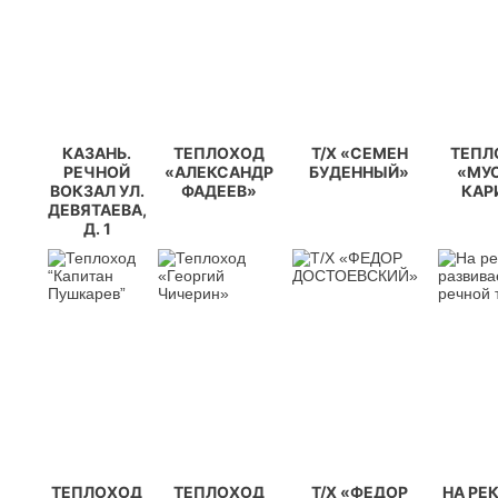
КАЗАНЬ.
ТЕПЛОХОД
Т/Х «СЕМЕН
ТЕПЛ
РЕЧНОЙ
«АЛЕКСАНДР
БУДЕННЫЙ»
«МУ
ВОКЗАЛ УЛ.
ФАДЕЕВ»
КАР
ДЕВЯТАЕВА,
Д. 1
ТЕПЛОХОД
ТЕПЛОХОД
Т/Х «ФЕДОР
НА РЕ