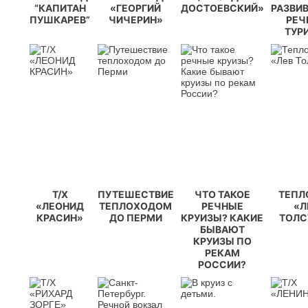
“КАПИТАН
«ГЕОРГИЙ
ДОСТОЕВСКИЙ»
РАЗВИ
ПУШКАРЕВ”
ЧИЧЕРИН»
РЕЧ
ТУР
Т/Х
ПУТЕШЕСТВИЕ
ЧТО ТАКОЕ
ТЕПЛ
«ЛЕОНИД
ТЕПЛОХОДОМ
РЕЧНЫЕ
«Л
КРАСИН»
ДО ПЕРМИ
КРУИЗЫ? КАКИЕ
ТОЛС
БЫВАЮТ
КРУИЗЫ ПО
РЕКАМ
РОССИИ?