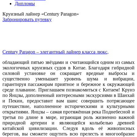
Дипломы
Круизный лайнер «Century Paragon»
Забронировать путевку
Century Paragon – элегантный лайнер класса люкс,
обладающий пятью звёздами и считающийся одним из самых
экологичных круизных судов в Китае. Благодаря гибридной
силовой установке он сокращает вредные выбросы и
существенно уменьшает уровень шума и вибрации,
гарантируя пассажирам приятное и бережное к окружающей
среде плавание. Приглашаем познакомиться с Китаем! Круиз
по Янцзы, дополненный интересными экскурсиями в Шанхай
и Пекин, предоставит вам шанс совершить потрясающее
путешествие, наполненное историческими и культурными
открытиями. Янцзы – самая протяжённая река Поднебесной и
третья по длине в мире, играющая роль жизненно важной
природной артерии и являющейся колыбелью древней
китайской цивилизации. Следуя вдоль её живописных
берегов, вы сможете ощутить всю прелесть и многообразие