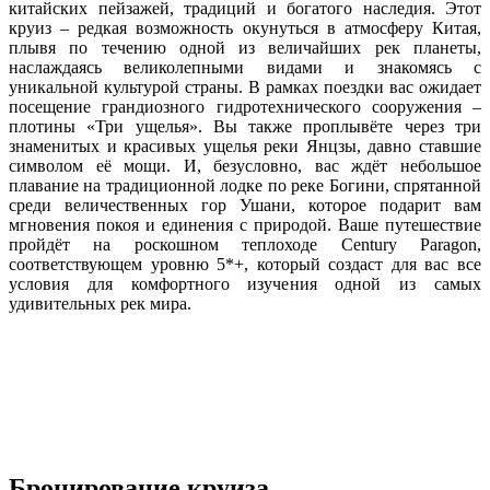
китайских пейзажей, традиций и богатого наследия. Этот
круиз – редкая возможность окунуться в атмосферу Китая,
плывя по течению одной из величайших рек планеты,
наслаждаясь великолепными видами и знакомясь с
уникальной культурой страны. В рамках поездки вас ожидает
посещение грандиозного гидротехнического сооружения –
плотины «Три ущелья». Вы также проплывёте через три
знаменитых и красивых ущелья реки Янцзы, давно ставшие
символом её мощи. И, безусловно, вас ждёт небольшое
плавание на традиционной лодке по реке Богини, спрятанной
среди величественных гор Ушани, которое подарит вам
мгновения покоя и единения с природой. Ваше путешествие
пройдёт на роскошном теплоходе Century Paragon,
соответствующем уровню 5*+, который создаст для вас все
условия для комфортного изучения одной из самых
удивительных рек мира.
Бронирование круиза