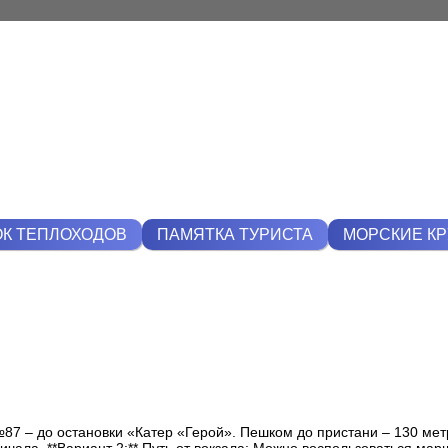
К ТЕПЛОХОДОВ
ПАМЯТКА ТУРИСТА
МОРСКИЕ К
87 – до остановки «Катер «Герой». Пешком до пристани – 130 метр