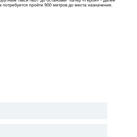
ршрутным такси №87 до остановки "Катер «Герой» - далее
а потребуется пройти 900 метров до места назначения.