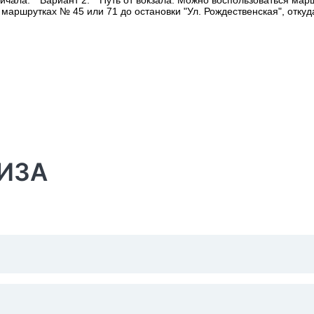
ичала. **Вариант 2:** Путь от вокзала: Можно воспользоваться ма
маршрутках № 45 или 71 до остановки "Ул. Рождественская", откуд
ИЗА