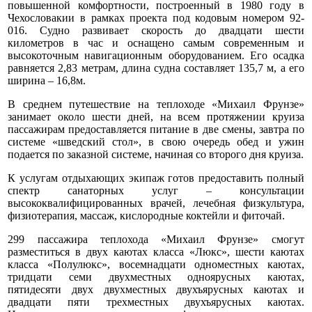
повышенной комфортности, построенный в 1980 году в
Чехословакии в рамках проекта под кодовым номером 92-
016. Судно развивает скорость до двадцати шести
километров в час и оснащено самым современным и
высокоточным навигационным оборудованием. Его осадка
равняется 2,83 метрам, длина судна составляет 135,7 м, а его
ширина – 16,8м.
В среднем путешествие на теплоходе
«Михаил Фрунзе»
занимает около шести дней, на всем протяжении круиза
пассажирам предоставляется питание в две смены, завтра по
системе «шведский стол», в свою очередь обед и ужин
подается по заказной системе, начиная со второго дня круиза.
К услугам отдыхающих экипаж готов предоставить полный
спектр санаторных услуг – консультации
высококвалифицированных врачей, лечебная физкультура,
физиотерапия, массаж, кислородные коктейли и фиточай.
299 пассажира теплохода «Михаил Фрунзе» смогут
разместиться в двух каютах класса «Люкс», шести каютах
класса «Полулюкс», восемнадцати одноместных каютах,
тридцати семи двухместных одноярусных каютах,
пятидесяти двух двухместных двухъярусных каютах и
двадцати пяти трехместных двухъярусных каютах.