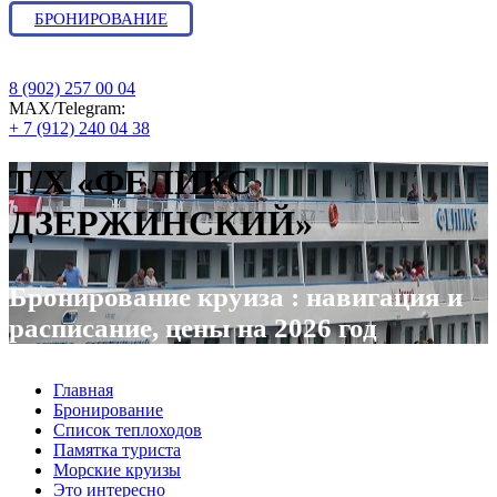
БРОНИРОВАНИЕ
8 (902) 257 00 04
МАХ/Telegram:
+ 7 (912) 240 04 38
Т/Х «ФЕЛИКС
ДЗЕРЖИНСКИЙ»
Бронирование круиза : навигация и
расписание, цены на 2026 год
Главная
Бронирование
Список теплоходов
Памятка туриста
Морские круизы
Это интересно