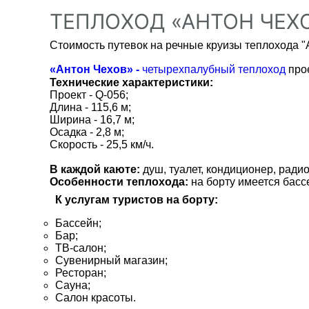
ТЕПЛОХОД «АНТОН ЧЕХО
Стоимость путевок на речные круизы теплохода "
«Антон Чехов»
-
четырехпалубный теплоход
про
Технические характеристики:
Проект - Q-056;
Длина - 115,6 м;
Ширина - 16,7 м;
Осадка - 2,8 м;
Скорость - 25,5 км/ч.
В каждой каюте:
душ, туалет, кондиционер, радио
Особенности теплохода:
на борту имеется басс
К услугам туристов на борту:
Бассейн;
Бар;
ТВ-салон;
Сувенирный магазин;
Ресторан;
Сауна;
Салон красоты.