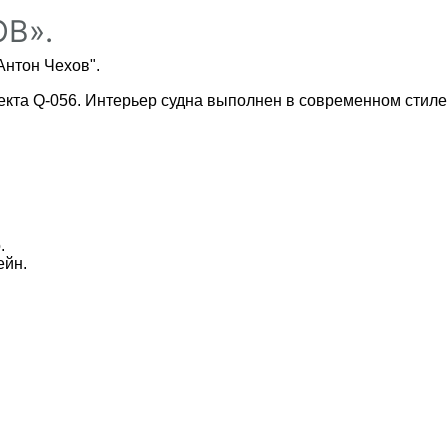
В».
Антон Чехов".
екта
Q-056. Интерьер судна выполнен в современном стиле
.
ейн.