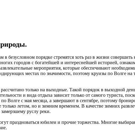
природы.
в безусловном порядке стремятся хоть раз в жизни совершить
ногих городов с богатейшей и интереснейшей историей, ознаком
азвлекательные мероприятия, которые обеспечивают необходимый
идирующих местах по значимости, поэтому круизы по Волге на т
ассчитано только на выходные. Такой порядок в выходной день о
ительности и вида отдыха зависит только от самого туриста, по
о Волге с мая месяца, а завершают в сентябре, поэтому бронир
е только летом, но и зимним временем. В качестве зимних разв
 замерзшему руслу реки.
огут праздноваться юбилеи и прочие торжества. Многие выбира
вие.